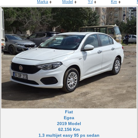
Marka
Model
Yıl
Km
Fiat
Egea
2019 Model
62.156 Km
1.3 multijet easy 95 ps sedan