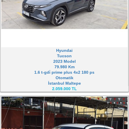
Hyundai
Tucson
2023 Model
79.980 Km
1.6 t-gdi̇ prime plus 4x2 180 ps
Otomatik
İstanbul Maltepe
2.059.000 TL