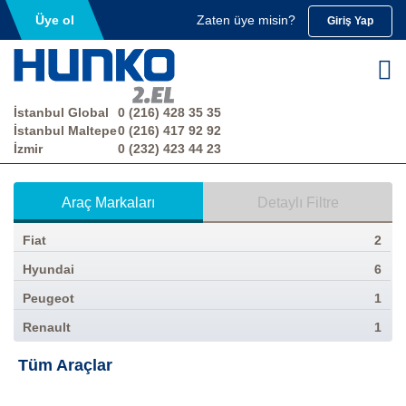
Üye ol
Zaten üye misin?
Giriş Yap
İstanbul Global
0 (216) 428 35 35
İstanbul Maltepe
0 (216) 417 92 92
İzmir
0 (232) 423 44 23
Araç Markaları
Detaylı Filtre
Fiat
2
Hyundai
6
Peugeot
1
Renault
1
Tüm Araçlar