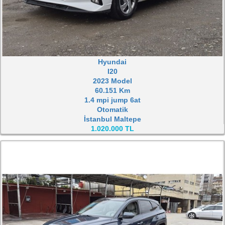
Hyundai
I20
2023 Model
60.151 Km
1.4 mpi jump 6at
Otomatik
İstanbul Maltepe
1.020.000 TL