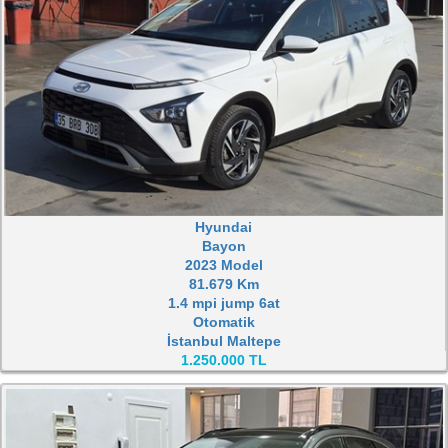
Hyundai
Bayon
2023 Model
81.679 Km
1.4 mpi jump 6at
Otomatik
İstanbul Maltepe
1.250.000 TL