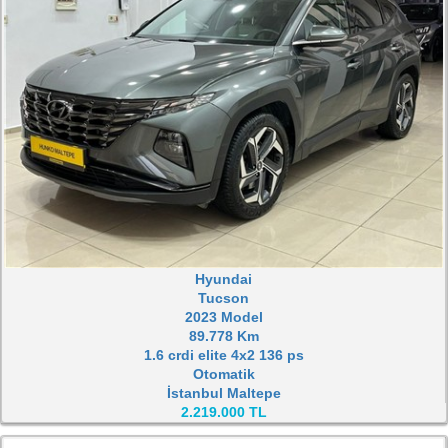
Hyundai
Tucson
2023 Model
89.778 Km
1.6 crdi elite 4x2 136 ps
Otomatik
İstanbul Maltepe
2.219.000 TL