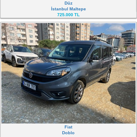
Düz
İstanbul Maltepe
725.000 TL
Fiat
Doblo