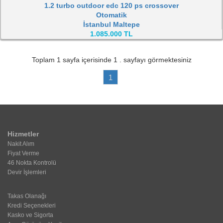
1.2 turbo outdoor edc 120 ps crossover
Otomatik
İstanbul Maltepe
1.085.000 TL
Toplam
1
sayfa içerisinde
1
. sayfayı görmektesiniz
1
Hizmetler
Nakit Alım
Fiyat Verme
46 Nokta Kontrolü
Devir İşlemleri
Takas Olanağı
Kredi Seçenekleri
Kasko ve Sigorta