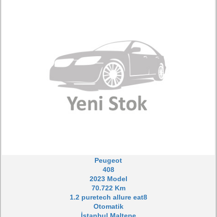
Peugeot
408
2023 Model
70.722 Km
1.2 puretech allure eat8
Otomatik
İstanbul Maltepe