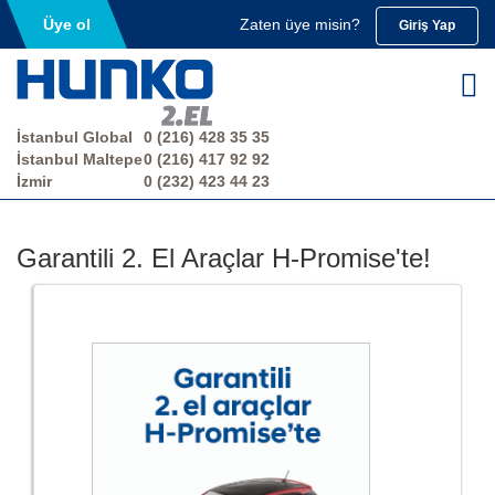
Üye ol
Zaten üye misin?
Giriş Yap
İstanbul Global
0 (216) 428 35 35
İstanbul Maltepe
0 (216) 417 92 92
İzmir
0 (232) 423 44 23
Garantili 2. El Araçlar H-Promise'te!