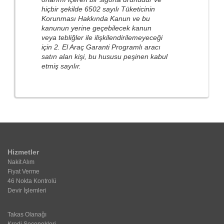
hiçbir şekilde 6502 sayılı Tüketicinin
Korunması Hakkında Kanun ve bu
kanunun yerine geçebilecek kanun
veya tebliğler ile ilişkilendirilemeyeceği
için 2. El Araç Garanti Programlı aracı
satın alan kişi, bu hususu peşinen kabul
etmiş sayılır.
Hizmetler
Nakit Alım
Fiyat Verme
46 Nokta Kontrolü
Devir İşlemleri
Takas Olanağı